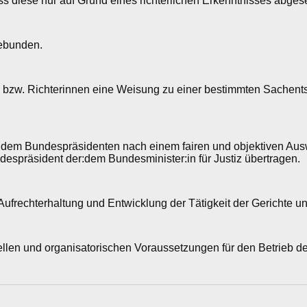
s diese nur auf Grund eines richterlichen Erkenntnisses abgese
gebunden.
rn bzw. Richterinnen eine Weisung zu einer bestimmten Sachen
. dem Bundespräsidenten nach einem fairen und objektiven Aus
despräsident der:dem Bundesminister:in für Justiz übertragen.
e Aufrechterhaltung und Entwicklung der Tätigkeit der Gerichte u
len und organisatorischen Voraussetzungen für den Betrieb der