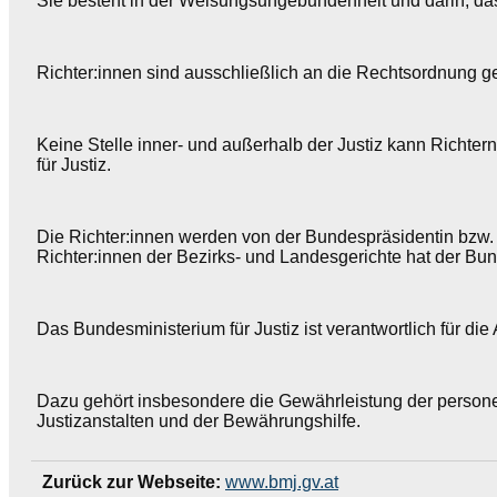
Sie besteht in der Weisungsungebundenheit und darin, das
Richter:innen sind ausschließlich an die Rechtsordnung 
Keine Stelle inner- und außerhalb der Justiz kann Richte
für Justiz.
Die Richter:innen werden von der Bundespräsidentin bzw
Richter:innen der Bezirks- und Landesgerichte hat der Bun
Das Bundesministerium für Justiz ist verantwortlich für di
Dazu gehört insbesondere die Gewährleistung der personel
Justizanstalten und der Bewährungshilfe.
Zurück zur Webseite:
www.bmj.gv.at