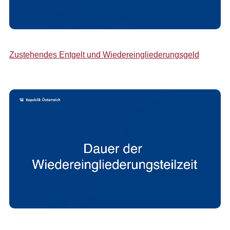
Zustehendes Entgelt und Wiedereingliederungsgeld